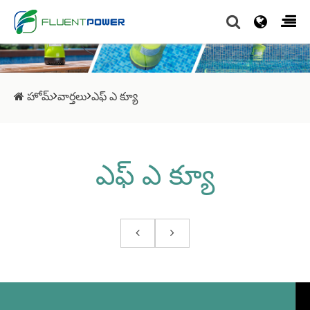
హోమ్
వార్తలు
ఎఫ్ ఎ క్యూ
ఎఫ్ ఎ క్యూ