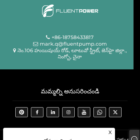
+86-18758433817
mark.q@fluentpump.com
నెం.106 హుయిషుయ్ రోడ్, లూటువో స్ట్రీట్, జెన్‌హై జిల్లా.,
నింగ్బో, చైనా
మమ్మల్ని అనుసరించండి
X
కాపీరైట్ © 2022 NINGBO ఫ్లూయెంట్ టూల్స్ CO., LTD. సర్వ హక్కులు