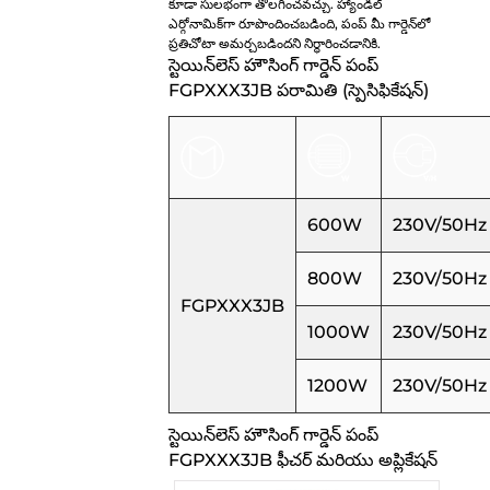
కూడా సులభంగా తొలగించవచ్చు. హ్యాండిల్
ఎర్గోనామిక్‌గా రూపొందించబడింది, పంప్ మీ గార్డెన్‌లో
ప్రతిచోటా అమర్చబడిందని నిర్ధారించడానికి.
స్టెయిన్‌లెస్ హౌసింగ్ గార్డెన్ పంప్
FGPXXX3JB పరామితి (స్పెసిఫికేషన్)
600W
230V/50Hz
800W
230V/50Hz
FGPXXX3JB
1000W
230V/50Hz
1200W
230V/50Hz
స్టెయిన్‌లెస్ హౌసింగ్ గార్డెన్ పంప్
FGPXXX3JB ఫీచర్ మరియు అప్లికేషన్