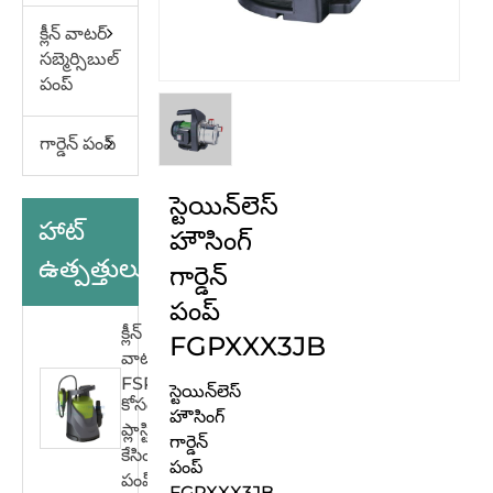
క్లీన్ వాటర్
సబ్మెర్సిబుల్
పంప్
గార్డెన్ పంప్
స్టెయిన్‌లెస్
హాట్
హౌసింగ్
ఉత్పత్తులు
గార్డెన్
పంప్
క్లీన్
FGPXXX3JB
వాటర్
FSPXXX33C
స్టెయిన్‌లెస్
కోసం
హౌసింగ్
ప్లాస్టిక్
గార్డెన్
కేసింగ్
పంప్
పంప్
FGPXXX3JB,