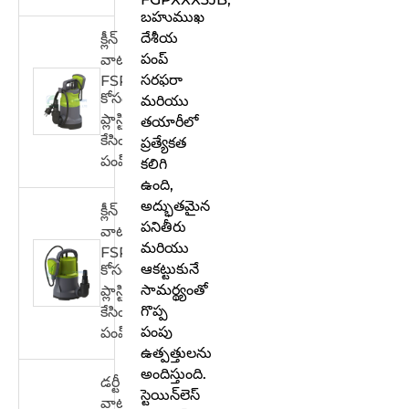
బహుముఖ
దేశీయ
క్లీన్
పంప్
వాటర్
సరఫరా
FSPXXX32C
కోసం
మరియు
ప్లాస్టిక్
తయారీలో
కేసింగ్
ప్రత్యేకత
పంప్
కలిగి
ఉంది,
అద్భుతమైన
క్లీన్
పనితీరు
వాటర్
మరియు
FSPXXX31C
ఆకట్టుకునే
కోసం
సామర్థ్యంతో
ప్లాస్టిక్
గొప్ప
కేసింగ్
పంపు
పంప్
ఉత్పత్తులను
అందిస్తుంది.
డర్టీ
స్టెయిన్‌లెస్
వాటర్