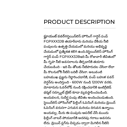
PRODUCT DESCRIPTION
ఫ్లూయంట్ పవర్®
స్టెయిన్‌లెస్ హౌసింగ్ గార్డెన్ పంప్
FGPXXX3JB తయారీదారు మరియు దేశీయ నీటి
పంపులను ఉత్పత్తి చేయడంలో మరియు అభివృద్ధి
చేయడంలో ప్రత్యేకత కలిగి ఉంది.
ది
స్టెయిన్‌లెస్ హౌసింగ్
గార్డెన్ పంప్ FGPXXX3JB
ఇది మీ రోజువారీ జీవితంలో
మీ గృహ నీటి అవసరాలను తీర్చడానికి తయారు
చేయబడింది - ఇది మీ తోటకు నీటిపారుదల చేసినా లేదా
మీ కొలనులోకి నీటిని బదిలీ చేసినా. అటువంటి
బహుముఖ ప్రజ్ఞను నిర్ధారించడానికి, పంప్ బహుళ పవర్
వెర్షన్‌ను అందిస్తుంది - 600W నుండి 1200W వరకు.
మోటారును ఓవర్‌లోడ్ నుండి రక్షించడానికి ఇంటిగ్రేటెడ్
థర్మల్ సర్క్యూట్ బ్రేకర్ కూడా వ్యవస్థాపించబడింది.
అందువలన, సుదీర్ఘ పంపు జీవితం అందించబడుతుంది.
స్టెయిన్‌లెస్ హౌసింగ్‌లో ఫిల్లింగ్ ఓపెనింగ్ మరియు డ్రెయిన్
ఓపెనింగ్ వరుసగా ఎగువన మరియు దిగువన ఉన్నాయి.
అందువల్ల, మీరు ఈ పంపును ఆపరేట్ చేసే ముందు
ఫిల్లింగ్ వాటర్ పోయడానికి అదనపు గరాటు అవసరం
లేదు. డ్రెయిన్ ప్లగ్‌ను విప్పడం ద్వారా మిగిలిన నీటిని